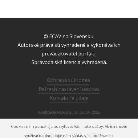
© ECAV na Slovensku.
Autorské práva sú vyhradené a vykonáva ich
prevádzkovateľ portálu.
Spravodajská licencia vyhradená.
Ochrana súkromia
Refresh nastavení cookies
Kontaktné údaje
Realizácia
Flowis s.r.o.
2019 - 2026
Cookies nám pomáhajú poskytovať Vám naše služby. Ak ich chcete
využívať naplno, dajte nám súhlas s ich používaním.