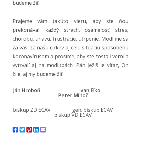
budeme žiť.
Prajeme vám takúto vieru, aby ste ňou
prekonávali každý strach, osamelosť, stres,
chorobu, únavu, frustrácie, utrpenie. Modlíme sa
za vás, za našu cirkev aj celú situáciu spôsobenú
koronavírusom a prosíme, aby ste zostali verní a
vytrvalí aj na modlitbách. Pán Ježiš je víťaz, On
žije, aj my budeme žiť.
Ján Hroboň Ivan Eľko
Peter Mihoč
biskup ZD ECAV gen. biskup ECAV
biskup VD ECAV