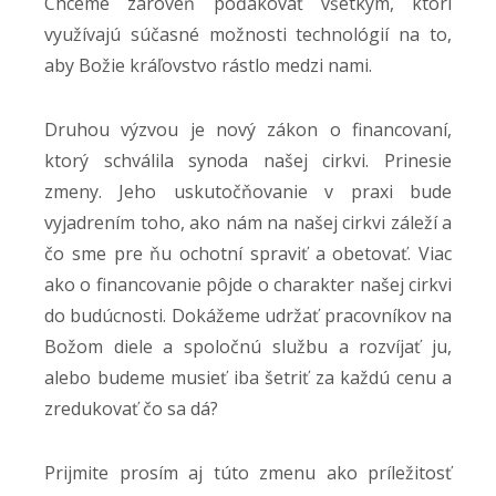
Chceme zároveň poďakovať všetkým, ktorí
využívajú súčasné možnosti technológií na to,
aby Božie kráľovstvo rástlo medzi nami.
Druhou výzvou je nový zákon o financovaní,
ktorý schválila synoda našej cirkvi. Prinesie
zmeny. Jeho uskutočňovanie v praxi bude
vyjadrením toho, ako nám na našej cirkvi záleží a
čo sme pre ňu ochotní spraviť a obetovať. Viac
ako o financovanie pôjde o charakter našej cirkvi
do budúcnosti. Dokážeme udržať pracovníkov na
Božom diele a spoločnú službu a rozvíjať ju,
alebo budeme musieť iba šetriť za každú cenu a
zredukovať čo sa dá?
Prijmite prosím aj túto zmenu ako príležitosť